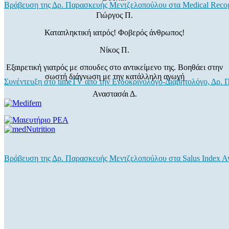
Βράβευση της Δρ. Παρασκευής Μεντζελοπούλου στα Medical Recog
Γιώργος Π.
Καταπληκτική ιατρός! Φοβερός άνθρωπος!
Νίκος Π.
Εξαιρετική γιατρός με σπουδες στο αντικείμενο της. Βοηθάει στην
σωστή διάγνωση με την κατάλληλη αγωγή
Συνέντευξη στο timeTV από την Ενδοκρινολόγο-Διαβητολόγο, Δρ.
Αναστασάι Δ.
Βράβευση της Δρ. Παρασκευής Μεντζελοπούλου στα Salus Index A