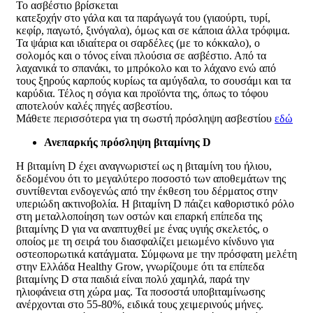
Το ασβέστιο βρίσκεται
κατεξοχήν στο γάλα και τα παράγωγά του (γιαούρτι, τυρί,
κεφίρ, παγωτό, ξινόγαλα), όμως και σε κάποια άλλα τρόφιμα.
Τα ψάρια και ιδιαίτερα οι σαρδέλες (με το κόκκαλο), ο
σολομός και ο τόνος είναι πλούσια σε ασβέστιο. Από τα
λαχανικά το σπανάκι, το μπρόκολο και το λάχανο ενώ από
τους ξηρούς καρπούς κυρίως τα αμύγδαλα, το σουσάμι και τα
καρύδια. Τέλος η σόγια και προϊόντα της, όπως το τόφου
αποτελούν καλές πηγές ασβεστίου.
Μάθετε περισσότερα για τη σωστή πρόσληψη ασβεστίου
εδώ
Ανεπαρκής πρόσληψη βιταμίνης D
H βιταμίνη D έχει αναγνωριστεί ως η βιταμίνη του ήλιου,
δεδομένου ότι το μεγαλύτερο ποσοστό των αποθεμάτων της
συντίθενται ενδογενώς από την έκθεση του δέρματος στην
υπεριώδη ακτινοβολία. Η βιταμίνη D πάιζει καθοριστικό ρόλο
στη μεταλλοποίηση των οστών και επαρκή επίπεδα της
βιταμίνης D για να αναπτυχθεί με ένας υγιής σκελετός, ο
οποίος με τη σειρά του διασφαλίζει μειωμένο κίνδυνο για
οστεοπορωτικά κατάγματα. Σύμφωνα με την πρόσφατη μελέτη
στην Ελλάδα Healthy Grow, γνωρίζουμε ότι τα επίπεδα
βιταμίνης D στα παιδιά είναι πολύ χαμηλά, παρά την
ηλιοφάνεια στη χώρα μας. Τα ποσοστά υποβιταμίνωσης
ανέρχονται στο 55-80%, ειδικά τους χειμερινούς μήνες.