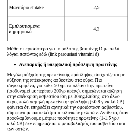
Μανιτάρια shitake
2,5
Εμπλουτισμένα
4,2
δημητριακά
Μάθετε περισσότερα για το ρόλο της βιταμίνης D με απλά
λόγια, πατώντας εδώ (link parousiasi vitamini d)
Ανεπαρκής ή υπερβολική πρόσληψη πρωτεΐνης
Μεγάλη αύξηση της πρωτεϊνικής πρόσληψης συσχετίζεται µε
αύξηση της απέκκρισης ασβεστίου στα ούρα. Πιο
συγκεκριμένα, για κάθε 50 γρ. επιπλέον στην πρωτεΐνη
(ισοδυναμεί με περίπου 200γρ κρέας), σηµειώνεται αύξηση
στην απέκκριση ασβεστίου ίση µε 30mg.Επίσης, στο άλλο
άκρο, πολύ xαµηλή πρωτεϊνική πρόσληψη (<0.8 γρ/κιλό ΣΒ)
φαίνεται ότι επηρεάζει αρνητικά την οµοιόσταση ασβεστίου,
σύμφωνα με αποτελέσματα κιλινικών μελετών. Αντίθετα, όταν
προσλαμβάνουμε μέτριες ποσότητες πρωτεΐνης (1-1.5 γρ./
κιλό ΣΒ) δεν επηρεάζεται ο µεταβολισµός του ασβεστίου και
των οστών.