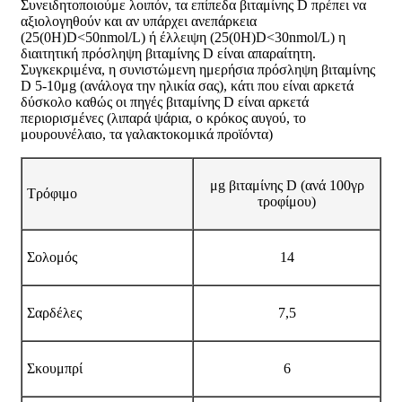
Συνειδητοποιούμε λοιπόν, τα επίπεδα βιταμίνης D πρέπει να
αξιολογηθούν και αν υπάρχει ανεπάρκεια
(25(0H)D<50nmol/L) ή έλλειψη (25(0H)D<30nmol/L) η
διαιτητική πρόσληψη βιταμίνης D είναι απαραίτητη.
Συγκεκριμένα, η συνιστώμενη ημερήσια πρόσληψη βιταμίνης
D 5-10μg (ανάλογα την ηλικία σας), κάτι που είναι αρκετά
δύσκολο καθώς οι πηγές βιταμίνης D είναι αρκετά
περιορισμένες (λιπαρά ψάρια, ο κρόκος αυγού, το
μουρουνέλαιο, τα γαλακτοκομικά προϊόντα)
μg βιταμίνης D (ανά 100γρ
Τρόφιμο
τροφίμου)
Σολομός
14
Σαρδέλες
7,5
Σκουμπρί
6