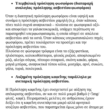
Υπερβολική πρόσληψη φωσφόρου (διαταραχή
αναλογίας πρόσληψης ασβεστίου:
φωσφόρου)
Όταν η διαιτητική πρόσληψη φωσφόρου είναι υψηλή και
συνάμα η πρόσληψη ασβεστίου χαμηλή (π.χ. όταν κάποιος
πίνει πολύ συχνά αναψυκτικά – πλούσια σε φωσφορικό οξύ-
και αποφεύγει τα γαλακτοκομικά), υπάρχει περίπτωση να
παρατηρηθεί υπερφωσφαταιμία, η οποία οδηγεί σε απώλεια
ασβεστίου από τα οστά. Όταν κάποιος υπερκαταναλώνει πηγές
φωσφόρου, πρέπει τουλάχιστον να προσέχει και την
πρόσληψη ασβεστίου του.
Πλούσια σε φώσφορα τρόφιμα είναι τα εξής:φιστίκια,
ηλιόσποροι, κολοκυθόσποροι, φλοιός ρυζιού, αποφλοιωμένο
ρύζι, αλεύρι σόγιας, πίτουρο σιταριού, σκόνη κακάο, φάρια,
μαγιά μπύρας, αναψυκτικά τύπου κόλα, μοσχάρι, αρνί, συκώτι,
γάλα, τυριά, πουλερικά.
Αυξημένη πρόσληψη καφεΐνης παράλληλα µε
ανεπαρκή πρόσληψη ασβεστίου.
Η Πρόσληψη καφεΐνης έχει συσχετιστεί µε αύξηση της
απέκκρισης ασβεστίου, αν και σε πολύ μικρό βαθμό (<5mg/
φλιτζ. καφέ). Πειραµατικές µελέτες σε ανθρώπους έχουν
δείξει ότι η καφεΐνη συνεπάγεται µικρό αλλά αρνητικό
ισοζύγιο ασβεστίου, που παρατηρείται όμως µόνο σε άτοµα µε