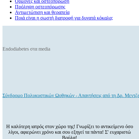
Ορμόνες και οστεοπόρωση
Πρόληψη οστεοπόρωσης
Αντιμετώπιση και θεραπεία
Ποιά είναι η σωστή διατροφή για δυνατά κόκαλα;
Endodiabetes στα media
Σύνδρομο Πολυκυστικών Ωοθηκών - Απαντήσεις από τη Δρ. Μεντζ
Η καλύτερη ιατρός στον χώρο της! Γνωρίζει το αντικείμενο όσο
λίγοι, αφιερώνει χρόνο και σου εξηγεί τα πάντα! Σ' ευχαριστώ
Βούλα!