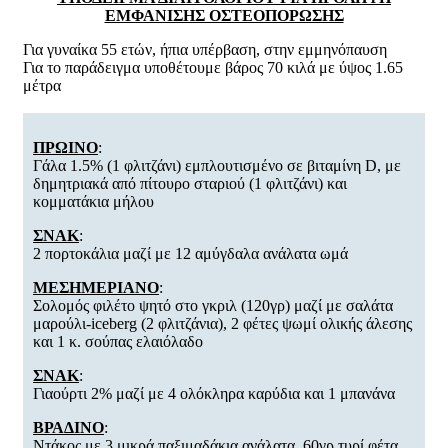
ΕΜΦΑΝΙΣΗΣ ΟΣΤΕΟΠΟΡΩΣΗΣ
Για γυναίκα 55 ετών, ήπια υπέρβαση, στην εμμηνόπαυση
Για το παράδειγμα υποθέτουμε βάρος 70 κιλά με ύψος 1.65
μέτρα
ΠΡΩΙΝΟ
:
Γάλα 1.5% (1 φλιτζάνι) εμπλουτισμένο σε βιταμίνη D, με
δημητριακά από πίτουρο σταριού (1 φλιτζάνι) και
κομματάκια μήλου
ΣΝΑΚ
:
2 πορτοκάλια μαζί με 12 αμύγδαλα ανάλατα ωμά
ΜΕΣΗΜΕΡΙΑΝΟ
:
Σολομός φιλέτο ψητό στο γκριλ (120γρ) μαζί με σαλάτα
μαρούλι-iceberg (2 φλιτζάνια), 2 φέτες ψωμί ολικής άλεσης
και 1 κ. σούπας ελαιόλαδο
ΣΝΑΚ
:
Γιαούρτι 2% μαζί με 4 ολόκληρα καρύδια και 1 μπανάνα
ΒΡΑΔΙΝΟ
:
Ντάκος με 3 μικρά παξιμαδάκια ανάλατα, 60γρ τυρί φέτα,