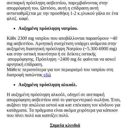
ανεπαρκή πρόσληψη ασβεστίου, παρεµβαίνοντας στην
απορρόφησή του. Ωστόσο, αυτή η επίδραση αυτή
αντισταθµίζεται µε την προσθήκη 1-2 κ.γλυκού γάλα σε ένα
φλιτζ. καφέ.
Αυξηµένη πρόσληψη νατρίου.
Κάθε 2300 mg νατρίου που αποβάλλονται παρασύρουν ~40
mg ασβεστίου. Αρνητική συσχέτιση υπάρχει ανάµεσα στην
αυξηµένη διαιτητική πρόσληψη Νατρίου (~5.300-6900 mg)
και στην οστική πυκνότητα ή σε δείκτες οστικής
απορρόφησης. Πρόσληψη ~2400 mg δε φαίνεται να ασκεί
αρνητική επίδραση.
Μάθετε περισσότερα για τον περιορισμό του νατρίου στη
διατροφή πατώντας
εδώ
Αυξηµένη πρόσληψη αλκοόλ.
H αυξημένη πρόσληψη αλκοόλ, οδηγεί σε ανεπαρκή
απορρόφηση ασβεστίου από το γαστρεντερικό σωλήνα. Έτσι,
αυξάνει την απώλεια οστού και κατ επέκταση τον κίνδυνο για
κατάγματα. Τα πράγματα είναι ακόμα χειρότερα για κάποιον
που πίνει πολύ και καπνίζει πολύ.
Σημεία κλειδιά