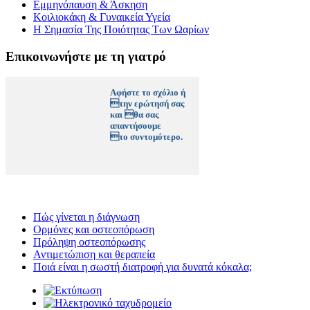
Εμμηνόπαυση & Άσκηση
Κοιλιοκάκη & Γυναικεία Υγεία
Η Σημασία Της Ποιότητας Των Ωαρίων
Επικοινωνήστε με τη γιατρό
Αφήστε το σχόλιο ή
την ερώτησή σας
και θα σας
απαντήσουμε
το συντομότερο.
Πώς γίνεται η διάγνωση
Ορμόνες και οστεοπόρωση
Πρόληψη οστεοπόρωσης
Αντιμετώπιση και θεραπεία
Ποιά είναι η σωστή διατροφή για δυνατά κόκαλα;