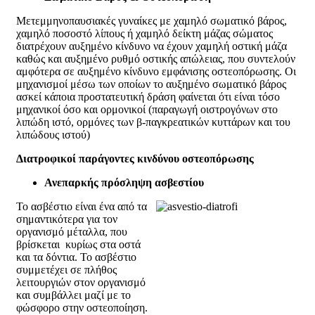
Μετεμμηνοπαυσιακές γυναίκες με χαμηλό σωματικό βάρος,
χαμηλό ποσοστό λίπους ή χαμηλό δείκτη μάζας σώματος
διατρέχουν αυξημένο κίνδυνο να έχουν χαμηλή οστική μάζα
καθώς και αυξημένο ρυθμό οστικής απώλειας, που συντελούν
αμφότερα σε αυξημένο κίνδυνο εμφάνισης οστεοπόρωσης. Οι
μηχανισμοί μέσω των οποίων το αυξημένο σωματικό βάρος
ασκεί κάποια προστατευτική δράση φαίνεται ότι είναι τόσο
μηχανικοί όσο και ορμονικοί (παραγωγή οιστρογόνων στο
λιπώδη ιστό, ορμόνες των β-παγκρεατικών κυττάρων και του
λιπώδους ιστού)
Διατροφικοί παράγοντες κινδύνου οστεοπόρωσης
Ανεπαρκής πρόσληψη ασβεστίου
Το ασβέστιο είναι ένα από τα
σημαντικότερα για τον
οργανισμό μέταλλα, που
βρίσκεται κυρίως στα οστά
και τα δόντια. Το ασβέστιο
συμμετέχει σε πλήθος
λειτουργιών στον οργανισμό
και συμβάλλει μαζί με το
φώσφορο στην οστεοποίηση.