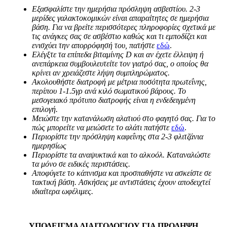
Εξασφαλίστε την ημερήσια πρόσληψη ασβεστίου. 2-3
μερίδες γαλακτοκομικών είναι απαραίτητες σε ημερήσια
βάση. Για να βρείτε περισσότερες πληροφορίες σχετικά με
τις ανάγκες σας σε ασβέστιο καθώς και τι εμποδίζει και
ενισχύει την απορρόφησή του, πατήστε
εδώ
.
Ελέγξτε τα επίπεδα βιταμίνης
D
και αν έχετε έλλειψη ή
ανεπάρκεια συμβουλευτείτε τον γιατρό σας, ο οποίος θα
κρίνει αν χρειάζεστε λήψη συμπληρώματος.
Ακολουθήστε διατροφή με μέτρια ποσότητα πρωτεΐνης,
περίπου 1-1.5γρ ανά κιλό σωματικού βάρους. Το
μεσογειακό πρότυπο διατροφής είναι η ενδεδειγμένη
επιλογή.
Μειώστε την κατανάλωση αλατιού στο φαγητό σας. Για το
πώς μπορείτε να μειώσετε το αλάτι πατήστε
εδώ
.
Περιορίστε την πρόσληψη καφεΐνης στα 2-3 φλιτζάνια
ημερησίως
Περιορίστε τα αναψυκτικά και το αλκοόλ. Καταναλώστε
τα μόνο σε ειδικές περιστάσεις.
Αποφύγετε το κάπνισμα και προσπαθήστε να ασκείστε σε
τακτική βάση. Ασκήσεις με αντιστάσεις έχουν αποδειχτεί
ιδιαίτερα ωφέλιμες.
ΥΠΟΔΕΙΓΜΑ ΔΙΑΙΤΟΛΟΓΙΟΥ ΓΙΑ ΠΡΟΛΗΨΗ