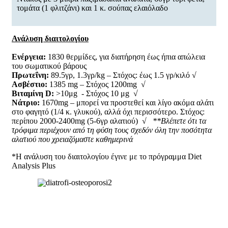
τομάτα (1 φλιτζάνι) και 1 κ. σούπας ελαιόλαδο
Ανάλυση διαιτολογίου
Ενέργεια:
1830 θερμίδες, για διατήρηση έως ήπια απώλεια
του σωματικού βάρους
Πρωτεΐνη:
89.5γρ, 1.3γρ/kg – Στόχος: έως 1.5 γρ/κιλό √
Ασβέστιο:
1385 mg – Στόχος 1200mg √
Βιταμίνη
D
:
>10μg - Στόχος 10 μg √
Νάτριο:
1670mg – μπορεί να προστεθεί και λίγο ακόμα αλάτι
στο φαγητό (1/4 κ. γλυκού), αλλά όχι περισσότερο. Στόχος:
περίπου 2000-2400mg (5-6γρ αλατιού) √
**Βλέπετε ότι τα
τρόφιμα περιέχουν από τη φύση τους σχεδόν όλη την ποσότητα
αλατιού που χρειαζόμαστε καθημερινά
*H ανάλυση του διαιτολογίου έγινε με το πρόγραμμα Diet
Analysis Plus