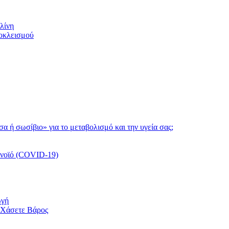
λίνη
ποκλεισμού
τσα ή σωσίβιο» για το μεταβολισμό και την υγεία σας;
ονοϊό (COVID-19)
ωγή
 Χάσετε Βάρος