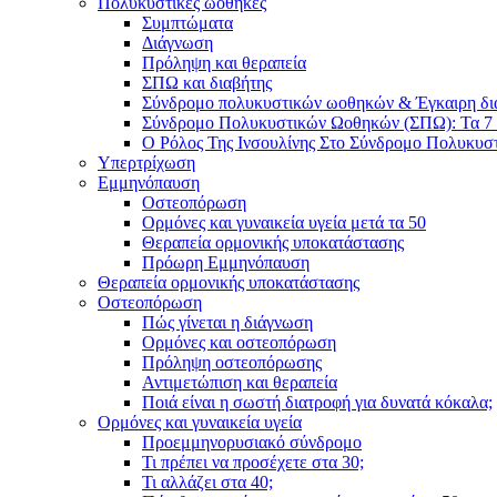
Πολυκυστικές ωοθήκες
Συμπτώματα
Διάγνωση
Πρόληψη και θεραπεία
ΣΠΩ και διαβήτης
Σύνδρομο πολυκυστικών ωοθηκών & Έγκαιρη δ
Σύνδρομο Πολυκυστικών Ωοθηκών (ΣΠΩ): Τα 7 
Ο Ρόλος Της Ινσουλίνης Στο Σύνδρομο Πολυκυ
Υπερτρίχωση
Εμμηνόπαυση
Οστεοπόρωση
Ορμόνες και γυναικεία υγεία μετά τα 50
Θεραπεία ορμονικής υποκατάστασης
Πρόωρη Εμμηνόπαυση
Θεραπεία ορμονικής υποκατάστασης
Οστεοπόρωση
Πώς γίνεται η διάγνωση
Ορμόνες και οστεοπόρωση
Πρόληψη οστεοπόρωσης
Αντιμετώπιση και θεραπεία
Ποιά είναι η σωστή διατροφή για δυνατά κόκαλα;
Ορμόνες και γυναικεία υγεία
Προεμμηνορυσιακό σύνδρομο
Τι πρέπει να προσέχετε στα 30;
Τι αλλάζει στα 40;