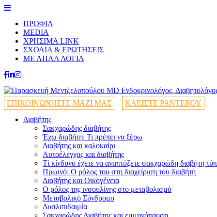
ΠΡΟΦΙΛ
MEDIA
ΧΡΗΣΙΜΑ LINK
ΣΧΟΛΙΑ & ΕΡΩΤΗΣΕΙΣ
ΜΕ ΑΠΛΑ ΛΟΓΙΑ
ΕΠΙΚΟΙΝΩΝΗΣΤΕ ΜΑΖΙ ΜΑΣ
ΚΛΕΙΣΤΕ ΡΑΝΤΕΒΟΥ
Διαβήτης
Σακχαρώδης διαβήτης
Έχω διαβήτη: Τι πρέπει να ξέρω
Διαβήτης και καλοκαίρι
Αυτοέλεγχος και διαβήτης
Τί κίνδυνο έχετε να αναπτύξετε σακχαρώδη διαβήτη τύπ
Πρωινό: Ο ρόλος του στη διαχείριση του διαβήτη
Διαβήτης και Οικογένεια
Ο ρόλος της ινσουλίνης στο μεταβολισμό
Μεταβολικό Σύνδρομο
Δυσλιπιδαιμία
Σακχαρώδης Διαβήτης και εμμηνόπαυση