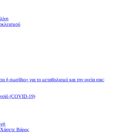
λίνη
ποκλεισμού
τσα ή σωσίβιο» για το μεταβολισμό και την υγεία σας;
ονοϊό (COVID-19)
ωγή
 Χάσετε Βάρος