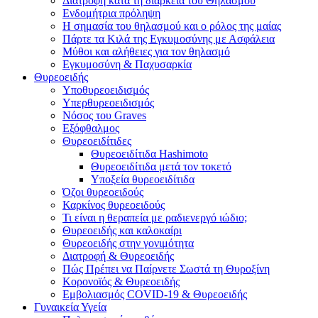
Διατροφή κατά τη διάρκεια του Θηλασμού
Ενδομήτρια πρόληψη
Η σημασία του θηλασμού και ο ρόλος της μαίας
Πάρτε τα Κιλά της Εγκυμοσύνης με Ασφάλεια
Μύθοι και αλήθειες για τον θηλασμό
Εγκυμοσύνη & Παχυσαρκία
Θυρεοειδής
Υποθυρεοειδισμός
Υπερθυρεοειδισμός
Νόσος του Graves
Εξόφθαλμος
Θυρεοειδίτιδες
Θυρεοειδίτιδα Hashimoto
Θυρεοειδίτιδα μετά τον τοκετό
Υποξεία θυρεοειδίτιδα
Όζοι θυρεοειδούς
Καρκίνος θυρεοειδούς
Τι είναι η θεραπεία με ραδιενεργό ιώδιο;
Θυρεοειδής και καλοκαίρι
Θυρεοειδής στην γονιμότητα
Διατροφή & Θυρεοειδής
Πώς Πρέπει να Παίρνετε Σωστά τη Θυροξίνη
Κορονοϊός & Θυρεοειδής
Εμβολιασμός COVID-19 & Θυρεοειδής
Γυναικεία Υγεία