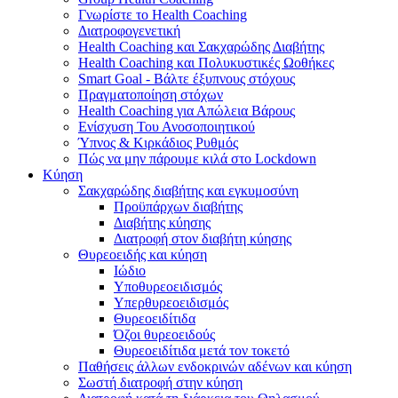
Γνωρίστε το Health Coaching
Διατροφογενετική
Health Coaching και Σακχαρώδης Διαβήτης
Health Coaching και Πολυκυστικές Ωοθήκες
Smart Goal - Βάλτε έξυπνους στόχους
Πραγματοποίηση στόχων
Health Coaching για Απώλεια Βάρους
Ενίσχυση Του Ανοσοποιητικού
Ύπνος & Κιρκάδιος Ρυθμός
Πώς να μην πάρουμε κιλά στο Lockdown
Κύηση
Σακχαρώδης διαβήτης και εγκυμοσύνη
Προϋπάρχων διαβήτης
Διαβήτης κύησης
Διατροφή στον διαβήτη κύησης
Θυρεοειδής και κύηση
Ιώδιο
Υποθυρεοειδισμός
Υπερθυρεοειδισμός
Θυρεοειδίτιδα
Όζοι θυρεοειδούς
Θυρεοειδίτιδα μετά τον τοκετό
Παθήσεις άλλων ενδοκρινών αδένων και κύηση
Σωστή διατροφή στην κύηση