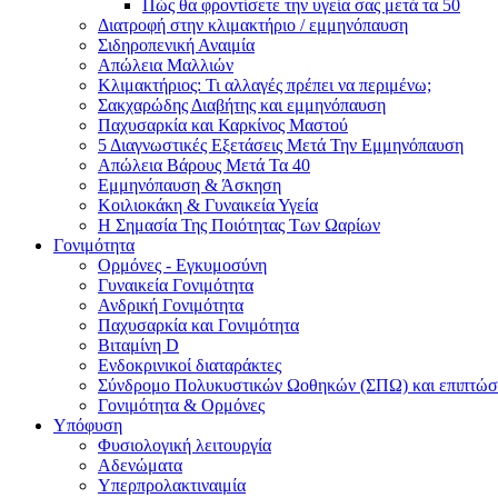
Πώς θα φροντίσετε την υγεία σας μετά τα 50
Διατροφή στην κλιμακτήριο / εμμηνόπαυση
Σιδηροπενική Αναιμία
Απώλεια Μαλλιών
Κλιμακτήριος: Τι αλλαγές πρέπει να περιμένω;
Σακχαρώδης Διαβήτης και εμμηνόπαυση
Παχυσαρκία και Καρκίνος Μαστού
5 Διαγνωστικές Εξετάσεις Μετά Την Εμμηνόπαυση
Απώλεια Βάρους Μετά Τα 40
Εμμηνόπαυση & Άσκηση
Κοιλιοκάκη & Γυναικεία Υγεία
Η Σημασία Της Ποιότητας Των Ωαρίων
Γονιμότητα
Ορμόνες - Εγκυμοσύνη
Γυναικεία Γονιμότητα
Ανδρική Γονιμότητα
Παχυσαρκία και Γονιμότητα
Βιταμίνη D
Ενδοκρινικοί διαταράκτες
Σύνδρομο Πολυκυστικών Ωοθηκών (ΣΠΩ) και επιπτώσε
Γονιμότητα & Ορμόνες
Υπόφυση
Φυσιολογική λειτουργία
Αδενώματα
Υπερπρολακτιναιμία