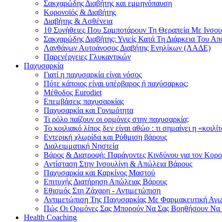
Σακχαρώδης Διαβήτης και εμμηνόπαυση
Κορονοϊός & Διαβήτης
Διαβήτης & Ασθένεια
10 Συνήθειες Που Σαμποτάρουν Τη Θεραπεία Με Ινσου
Σακχαρώδης Διαβήτης: Υγιείς Κατά Τη Διάρκεια Του Α
Λανθάνων Αυτοάνοσος Διαβήτης Ενηλίκων (ΛΑΔΕ)
Παρενέργειες Γλυκαντικών
Παχυσαρκία
Γιατί η παχυσαρκία είναι νόσος
Πότε κάποιος είναι υπέρβαρος ή παχύσαρκος;
Μέθοδος Eurodiet
Επεμβάσεις παχυσαρκίας
Παχυσαρκία και Γονιμότητα
Τι ρόλο παίζουν οι ορμόνες στην παχυσαρκία;
Το κοιλιακό λίπος δεν είναι αθώο : τι σημαίνει η «κοιλί
Εντερική χλωρίδα και Ρύθμιση βάρους
Διαλειμματική Νηστεία
Βάρος & Διατροφή: Παράγοντες Κινδύνου για τον Κορ
Αντίσταση Στην Ινσουλίνη & Απώλεια Βάρους
Παχυσαρκία και Καρκίνος Μαστού
Επιτυχής Διατήρηση Απώλειας Βάρους
Εθισμός Στη Ζάχαρη - Αντιμετώπιση
Αντιμετώπιση Της Παχυσαρκίας Με Φαρμακευτική Αγ
Πώς Οι Ορμόνες Σας Μπορούν Να Σας Βοηθήσουν Να
Health Coaching