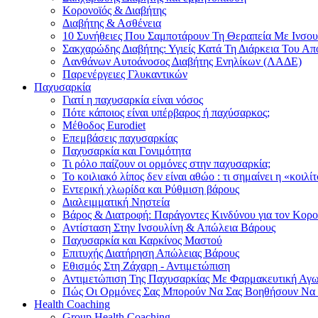
Κορονοϊός & Διαβήτης
Διαβήτης & Ασθένεια
10 Συνήθειες Που Σαμποτάρουν Τη Θεραπεία Με Ινσου
Σακχαρώδης Διαβήτης: Υγιείς Κατά Τη Διάρκεια Του Α
Λανθάνων Αυτοάνοσος Διαβήτης Ενηλίκων (ΛΑΔΕ)
Παρενέργειες Γλυκαντικών
Παχυσαρκία
Γιατί η παχυσαρκία είναι νόσος
Πότε κάποιος είναι υπέρβαρος ή παχύσαρκος;
Μέθοδος Eurodiet
Επεμβάσεις παχυσαρκίας
Παχυσαρκία και Γονιμότητα
Τι ρόλο παίζουν οι ορμόνες στην παχυσαρκία;
Το κοιλιακό λίπος δεν είναι αθώο : τι σημαίνει η «κοιλί
Εντερική χλωρίδα και Ρύθμιση βάρους
Διαλειμματική Νηστεία
Βάρος & Διατροφή: Παράγοντες Κινδύνου για τον Κορ
Αντίσταση Στην Ινσουλίνη & Απώλεια Βάρους
Παχυσαρκία και Καρκίνος Μαστού
Επιτυχής Διατήρηση Απώλειας Βάρους
Εθισμός Στη Ζάχαρη - Αντιμετώπιση
Αντιμετώπιση Της Παχυσαρκίας Με Φαρμακευτική Αγ
Πώς Οι Ορμόνες Σας Μπορούν Να Σας Βοηθήσουν Να
Health Coaching
Group Health Coaching