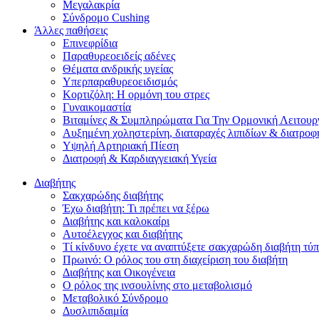
Μεγαλακρία
Σύνδρομο Cushing
Άλλες παθήσεις
Επινεφρίδια
Παραθυρεοειδείς αδένες
Θέματα ανδρικής υγείας
Υπερπαραθυρεοειδισμός
Koρτιζόλη: H ορμόνη του στρες
Γυναικομαστία
Βιταμίνες & Συμπληρώματα Για Την Ορμονική Λειτουρ
Αυξημένη χοληστερίνη, διαταραχές λιπιδίων & διατροφ
Υψηλή Αρτηριακή Πίεση
Διατροφή & Καρδιαγγειακή Υγεία
Διαβήτης
Σακχαρώδης διαβήτης
Έχω διαβήτη: Τι πρέπει να ξέρω
Διαβήτης και καλοκαίρι
Αυτοέλεγχος και διαβήτης
Τί κίνδυνο έχετε να αναπτύξετε σακχαρώδη διαβήτη τύπ
Πρωινό: Ο ρόλος του στη διαχείριση του διαβήτη
Διαβήτης και Οικογένεια
Ο ρόλος της ινσουλίνης στο μεταβολισμό
Μεταβολικό Σύνδρομο
Δυσλιπιδαιμία