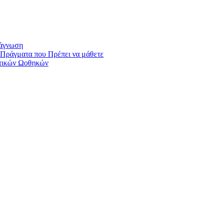
ιάγνωση
Πράγματα που Πρέπει να μάθετε
στικών Ωοθηκών