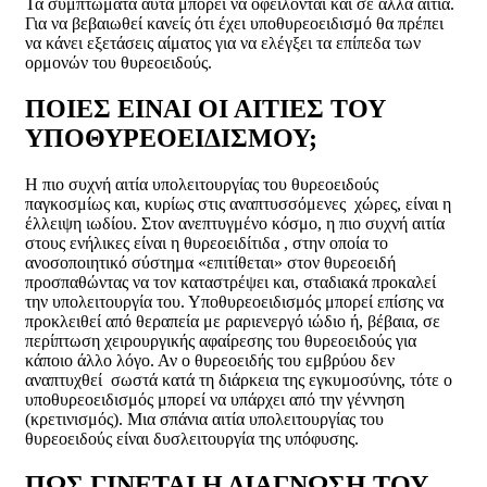
Τα συμπτώματα αυτά μπορεί να οφείλονται και σε άλλα αίτια.
Για να βεβαιωθεί κανείς ότι έχει υποθυρεοειδισμό θα πρέπει
να κάνει εξετάσεις αίματος για να ελέγξει τα επίπεδα των
ορμονών του θυρεοειδούς.
ΠΟΙΕΣ ΕΙΝΑΙ ΟΙ ΑΙΤΙΕΣ ΤΟΥ
ΥΠΟΘΥΡΕΟΕΙΔΙΣΜΟΥ;
Η πιο συχνή αιτία υπολειτουργίας του θυρεοειδούς
παγκοσμίως και, κυρίως στις αναπτυσσόμενες χώρες, είναι η
έλλειψη ιωδίου. Στον ανεπτυγμένο κόσμο, η πιο συχνή αιτία
στους ενήλικες είναι η θυρεοειδίτιδα , στην οποία το
ανοσοποιητικό σύστημα «επιτίθεται» στον θυρεοειδή
προσπαθώντας να τον καταστρέψει και, σταδιακά προκαλεί
την υπολειτουργία του. Υποθυρεοειδισμός μπορεί επίσης να
προκλειθεί από θεραπεία με ραριενεργό ιώδιο ή, βέβαια, σε
περίπτωση χειρουργικής αφαίρεσης του θυρεοειδούς για
κάποιο άλλο λόγο. Αν ο θυρεοειδής του εμβρύου δεν
αναπτυχθεί σωστά κατά τη διάρκεια της εγκυμοσύνης, τότε ο
υποθυρεοειδισμός μπορεί να υπάρχει από την γέννηση
(κρετινισμός). Μια σπάνια αιτία υπολειτουργίας του
θυρεοειδούς είναι δυσλειτουργία της υπόφυσης.
ΠΩΣ ΓΙΝΕΤΑΙ Η ΔΙΑΓΝΩΣΗ ΤΟΥ