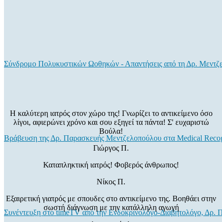
Σύνδρομο Πολυκυστικών Ωοθηκών - Απαντήσεις από τη Δρ. Μεντζ
Η καλύτερη ιατρός στον χώρο της! Γνωρίζει το αντικείμενο όσο
λίγοι, αφιερώνει χρόνο και σου εξηγεί τα πάντα! Σ' ευχαριστώ
Βούλα!
Βράβευση της Δρ. Παρασκευής Μεντζελοπούλου στα Medical Recog
Γιώργος Π.
Καταπληκτική ιατρός! Φοβερός άνθρωπος!
Νίκος Π.
Εξαιρετική γιατρός με σπουδες στο αντικείμενο της. Βοηθάει στην
σωστή διάγνωση με την κατάλληλη αγωγή
Συνέντευξη στο timeTV από την Ενδοκρινολόγο-Διαβητολόγο, Δρ.