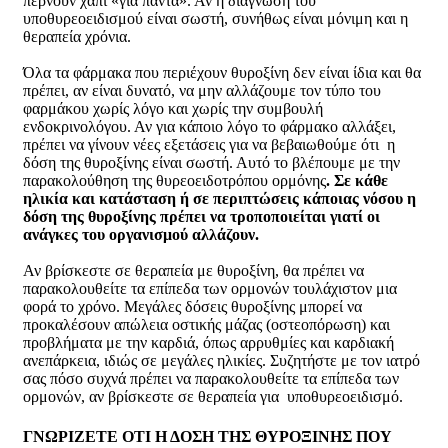
πέρνουν χάπι «για πάντα». Αν η διάγνωση του
υποθυρεοειδισμού είναι σωστή, συνήθως είναι μόνιμη και η
θεραπεία χρόνια.
Όλα τα φάρμακα που περιέχουν θυροξίνη δεν είναι ίδια και θα
πρέπει, αν είναι δυνατό, να μην αλλάζουμε τον τύπο του
φαρμάκου χωρίς λόγο και χωρίς την συμβουλή
ενδοκρινολόγου. Αν για κάποιο λόγο το φάρμακο αλλάξει,
πρέπει να γίνουν νέες εξετάσεις για να βεβαιωθούμε ότι η
δόση της θυροξίνης είναι σωστή. Αυτό το βλέπουμε με την
παρακολούθηση της θυρεοειδοτρόπου ορμόνης
. Σε κάθε
ηλικία και κατάσταση ή σε περιπτώσεις κάποιας νόσου η
δόση της θυροξίνης πρέπει να τροποποιείται γιατί οι
ανάγκες του οργανισμού αλλάζουν.
Αν βρίσκεστε σε θεραπεία με θυροξίνη, θα πρέπει να
παρακολουθείτε τα επίπεδα των ορμονών τουλάχιστον μια
φορά το χρόνο. Μεγάλες δόσεις θυροξίνης μπορεί να
προκαλέσουν απώλεια οστικής μάζας (οστεοπόρωση) και
προβλήματα με την καρδιά, όπως αρρυθμίες και καρδιακή
ανεπάρκεια, ιδιώς σε μεγάλες ηλικίες. Συζητήστε με τον ιατρό
σας πόσο συχνά πρέπει να παρακολουθείτε τα επίπεδα των
ορμονών, αν βρίσκεστε σε θεραπεία για υποθυρεοειδισμό.
ΓΝΩΡΙΖΕΤΕ ΟΤΙ Η ΔΟΣΗ ΤΗΣ ΘΥΡΟΞΙΝΗΣ ΠΟΥ