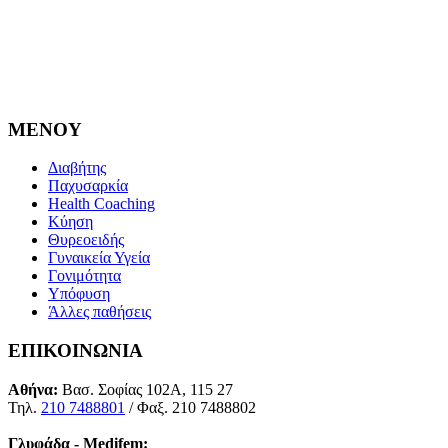
MENOY
Διαβήτης
Παχυσαρκία
Health Coaching
Κύηση
Θυρεοειδής
Γυναικεία Υγεία
Γονιμότητα
Υπόφυση
Άλλες παθήσεις
ΕΠΙΚΟΙΝΩΝΙΑ
Αθήνα:
Βασ. Σοφίας 102Α, 115 27
Τηλ.
210 7488801
/ Φαξ. 210 7488802
Γλυφάδα - Medifem: