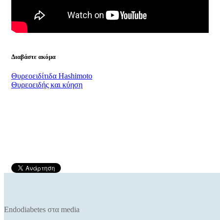
Διαβάστε ακόμα
Θυρεοειδίτιδα Hashimoto
Θυρεοειδής και κύηση
Endodiabetes στα media