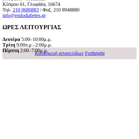
Κύπρου 61, Γλυφάδα, 16674
Τηλ.
210 9680883
/ Φαξ. 210 8948880
info@endodiabetes.gr
ΩΡΕΣ ΛΕΙΤΟΥΡΓΙΑΣ
Δευτέρα
5:00–10:00μ.μ.
Τρίτη
9:00π.μ.–2:00μ.μ.
Πέμπτη
2:00–7:00μ.μ.
Κατασκευή ιστοσελίδων
Forthright