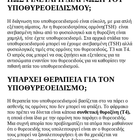
ΥΠΟΘΥΡΕΟΕΙΔΙΣΜΟΥ;
Η διάγνωση του υποθυρεοειδισμού είναι εύκολη, με μια απλή
εξέταση αίματος. Αν η θυρεοειδοτρόπος ορμόνη(TSH) είναι
ανεβασμένη πάνω από το φυσιολογικό και η θυροξίνη είναι
χαμηλή, τότε έχετε υποθυρεοειδισμό. Στα αρχικά στάδια του
υποθυρεοειδισμού μπορεί να έχουμε ανεβασμένη (TSH) αλλά
φυσιολογικές τιμές στις ορμόνες του θυρεοειδούς, Τ3 και Τ4.
Ο ιατρός σας μπορεί να σας ζητήσει και εξετάσεις για τα
αντισώματα εναντίον του θυρεοειδούς για να καθορίσει την
πιθανή αιτία του υποθυρεοειδισμού.
ΥΠΑΡΧΕΙ ΘΕΡΑΠΕΙΑ ΓΙΑ ΤΟΝ
ΥΠΟΘΥΡΕΟΕΙΔΙΣΜΟ;
Η θεραπεία του υποθυρεοειδισμού βασίζεται στο να πάρει ο
ασθενής τις ορμόνες που δεν μπορεί να φτιάξει. Το φάρμακο
που πρέπει να δίνεται είναι κάποια
συνθετική θυροξίνη (Τ4),
η οποιά είναι ίδια με την ορμόνη που παράγει ο θυρεοειδής.
Μια συχνή απορία που προβληματίζει τα ατόμα που μαθαίνουν
ότι ο θυρεοειδής τους υπολειτουργεί είναι αν ο θυρεοειδής
τους μπορεί να ξαναλειτουργήσει ή αν θα χρειάζεται να