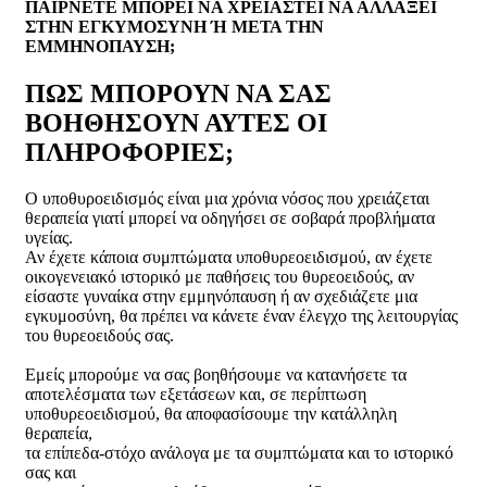
ΠΑΙΡΝΕΤΕ ΜΠΟΡΕΙ ΝΑ ΧΡΕΙΑΣΤΕΙ ΝΑ ΑΛΛΑΞΕΙ
ΣΤΗΝ ΕΓΚΥΜΟΣΥΝΗ Ή ΜΕΤΑ ΤΗΝ
ΕΜΜΗΝΟΠΑΥΣΗ;
ΠΩΣ ΜΠΟΡΟΥΝ ΝΑ ΣΑΣ
ΒΟΗΘΗΣΟΥΝ ΑΥΤΕΣ ΟΙ
ΠΛΗΡΟΦΟΡΙΕΣ;
Ο υποθυροειδισμός είναι μια χρόνια νόσος που χρειάζεται
θεραπεία γιατί μπορεί να οδηγήσει σε σοβαρά προβλήματα
υγείας.
Αν έχετε κάποια συμπτώματα υποθυρεοειδισμού, αν έχετε
οικογενειακό ιστορικό με παθήσεις του θυρεοειδούς, αν
είσαστε γυναίκα στην εμμηνόπαυση ή αν σχεδιάζετε μια
εγκυμοσύνη, θα πρέπει να κάνετε έναν έλεγχο της λειτουργίας
του θυρεοειδούς σας.
Εμείς μπορούμε να σας βοηθήσουμε να κατανήσετε τα
αποτελέσματα των εξετάσεων και, σε περίπτωση
υποθυρεοειδισμού, θα αποφασίσουμε την κατάλληλη
θεραπεία,
τα επίπεδα-στόχο ανάλογα με τα συμπτώματα και το ιστορικό
σας και