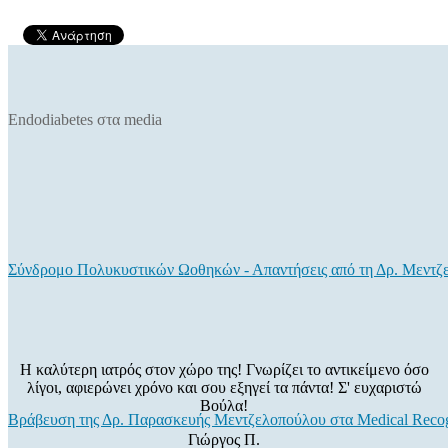
Endodiabetes στα media
Σύνδρομο Πολυκυστικών Ωοθηκών - Απαντήσεις από τη Δρ. Μεντζ
Η καλύτερη ιατρός στον χώρο της! Γνωρίζει το αντικείμενο όσο
λίγοι, αφιερώνει χρόνο και σου εξηγεί τα πάντα! Σ' ευχαριστώ
Βούλα!
Βράβευση της Δρ. Παρασκευής Μεντζελοπούλου στα Medical Recog
Γιώργος Π.