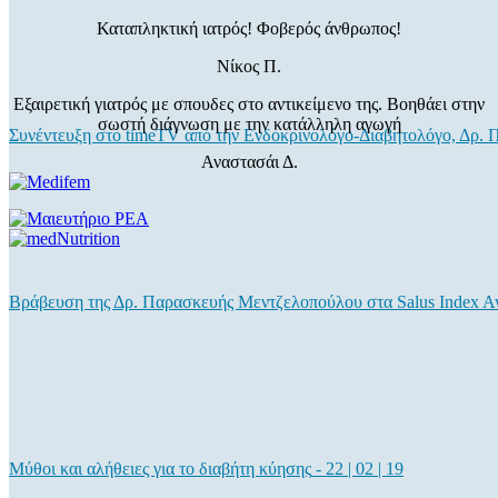
Καταπληκτική ιατρός! Φοβερός άνθρωπος!
Νίκος Π.
Εξαιρετική γιατρός με σπουδες στο αντικείμενο της. Βοηθάει στην
σωστή διάγνωση με την κατάλληλη αγωγή
Συνέντευξη στο timeTV από την Ενδοκρινολόγο-Διαβητολόγο, Δρ.
Αναστασάι Δ.
Βράβευση της Δρ. Παρασκευής Μεντζελοπούλου στα Salus Index A
Μύθοι και αλήθειες για το διαβήτη κύησης
-
22 | 02 | 19