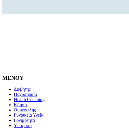
MENOY
Διαβήτης
Παχυσαρκία
Health Coaching
Κύηση
Θυρεοειδής
Γυναικεία Υγεία
Γονιμότητα
Υπόφυση