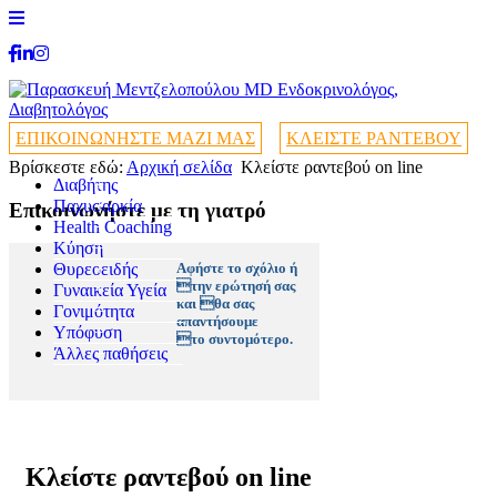
ΕΠΙΚΟΙΝΩΝΗΣΤΕ ΜΑΖΙ ΜΑΣ
ΚΛΕΙΣΤΕ ΡΑΝΤΕΒΟΥ
Βρίσκεστε εδώ:
Αρχική σελίδα
Κλείστε ραντεβού on line
Διαβήτης
+
Παχυσαρκία
+
Επικοινωνήστε με τη γιατρό
Health Coaching
+
+
Κύηση
+
Θυρεοειδής
+
Αφήστε το σχόλιο ή
την ερώτησή σας
Γυναικεία Υγεία
+
και θα σας
Γονιμότητα
+
απαντήσουμε
Υπόφυση
+
το συντομότερο.
Άλλες παθήσεις
+
Κλείστε ραντεβού on line