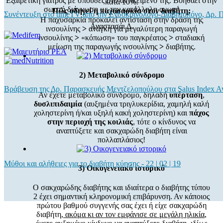
Εξαιρετική γιατρός με σπουδες στο αντικείμενο της. Βοηθάει στην
κατά 10%.
σωστή διάγνωση με την κατάλληλη αγωγή
Πώς οδηγεί η παχυσαρκία στον διαβήτη;
Συνέντευξη στο timeTV από την Ενδοκρινολόγο-Διαβητολόγο, Δρ.
Η παχυσαρκία προκαλεί αντίσταση στην δράση της
Αναστασάι Δ.
ινσουλίνης
>
ανάγκη για μεγαλύτερη παραγωγή
ινσουλίνης
>
«κόπωση» του παγκρέατος
>
σταδιακή
μείωση της παραγωγής ινσουλίνης
>
διαβήτης.
2) Μεταβολικό σύνδρομο
Βράβευση της Δρ. Παρασκευής Μεντζελοπούλου στα Salus Index A
Αν έχετε μεταβολικό σύνδρομο, δηλαδή
υπέρταση
,
δυσλιπιδαιμία
(αυξημένα τριγλυκερίδια, χαμηλή καλή
χοληστερίνη ή/και υξηλή κακή χοληστερίνη) και
πάχος
στην περιοχή της κοιλιάς
, τότε ο κίνδυνος να
αναπτύξετε και σακχαρώδη διαβήτη είναι
πολλαπλάσιος!
Μύθοι και αλήθειες για το διαβήτη κύησης
-
22 | 02 | 19
3) Οικογενειακό ιστορικό
Ο σακχαρώδης διαβήτης και ιδιαίτερα ο διαβήτης τύπου
2 έχει σημαντική κληρονομική επιβάρυνση. Αν κάποιος
πρώτου βαθμού συγγενής σας έχει ή είχε σακχαρώδη
διαβήτη,
ακόμα κι αν τον εμφάνισε σε μεγάλη ηλικία
,