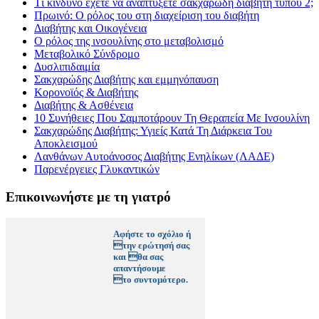
Τί κίνδυνο έχετε να αναπτύξετε σακχαρώδη διαβήτη τύπου 2;
Πρωινό: Ο ρόλος του στη διαχείριση του διαβήτη
Διαβήτης και Οικογένεια
Ο ρόλος της ινσουλίνης στο μεταβολισμό
Μεταβολικό Σύνδρομο
Δυσλιπιδαιμία
Σακχαρώδης Διαβήτης και εμμηνόπαυση
Κορονοϊός & Διαβήτης
Διαβήτης & Ασθένεια
10 Συνήθειες Που Σαμποτάρουν Τη Θεραπεία Με Ινσουλίνη
Σακχαρώδης Διαβήτης: Υγιείς Κατά Τη Διάρκεια Του
Αποκλεισμού
Λανθάνων Αυτοάνοσος Διαβήτης Ενηλίκων (ΛΑΔΕ)
Παρενέργειες Γλυκαντικών
Επικοινωνήστε με τη γιατρό
Αφήστε το σχόλιο ή
την ερώτησή σας
και θα σας
απαντήσουμε
το συντομότερο.