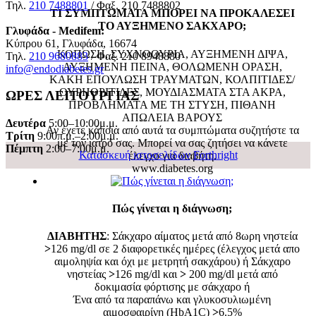
Τηλ.
210 7488801
/ Φαξ. 210 7488802
ΤΙ ΣΥΜΠΤΩΜΑΤΑ ΜΠΟΡΕΙ ΝΑ ΠΡΟΚΑΛΕΣΕΙ
ΤΟ ΑΥΞΗΜΕΝΟ ΣΑΚΧΑΡΟ;
Γλυφάδα - Medifem:
Κύπρου 61, Γλυφάδα, 16674
ΚΟΠΩΣΗ, ΣΥΧΝΟΟΥΡΙΑ, ΑΥΞΗΜΕΝΗ ΔΙΨΑ,
Τηλ.
210 9680883
/ Φαξ. 210 8948880
ΑΥΞΗΜΕΝΗ ΠΕΙΝΑ, ΘΟΛΩΜΕΝΗ ΟΡΑΣΗ,
info@endodiabetes.gr
ΚΑΚΗ ΕΠΟΥΛΩΣΗ ΤΡΑΥΜΑΤΩΝ, ΚΟΛΠΙΤΙΔΕΣ/
ΟΥΡΗΘΡΙΤΙΔΕΣ, ΜΟΥΔΙΑΣΜΑΤΑ ΣΤΑ ΑΚΡΑ,
ΩΡΕΣ ΛΕΙΤΟΥΡΓΙΑΣ
ΠΡΟΒΛΗΜΑΤΑ ΜΕ ΤΗ ΣΤΥΣΗ, ΠΙΘΑΝΗ
ΑΠΩΛΕΙΑ ΒΑΡΟΥΣ
Δευτέρα
5:00–10:00μ.μ.
Αν έχετε κάποια από αυτά τα συμπτώματα συζητήστε τα
Τρίτη
9:00π.μ.–2:00μ.μ.
με τον ιατρό σας. Μπορεί να σας ζητήσει να κάνετε
Πέμπτη
2:00–7:00μ.μ.
Κατασκευή ιστοσελίδων
Forthright
έλεγχο για διαβήτη.
www.diabetes.org
Πώς γίνεται η διάγνωση;
ΔΙΑΒΗΤΗΣ
: Σάκχαρο αίματος μετά από 8ωρη νηστεία
>
126 mg/dl σε 2 διαφορετικές ημέρες (έλεγχος μετά απο
αιμοληψία και όχι με μετρητή σακχάρου) ή Σάκχαρο
νηστείας
>
126 mg/dl και
>
200 mg/dl μετά από
δοκιμασία φόρτισης με σάκχαρο ή
Ένα από τα παραπάνω και γλυκοσυλιωμένη
αιμοσφαιρίνη (HbA1C)
>
6.5%