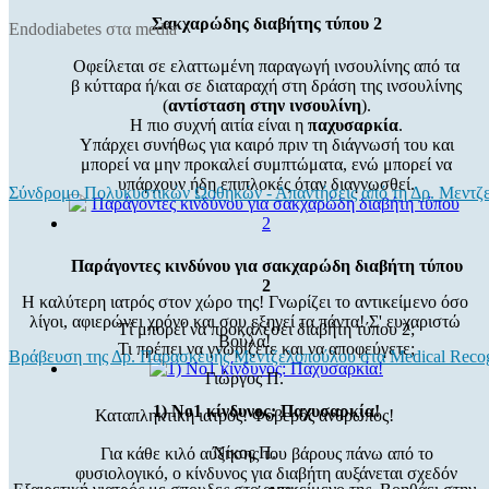
Σακχαρώδης διαβήτης τύπου 2
Endodiabetes στα media
Οφείλεται σε ελαττωμένη παραγωγή ινσουλίνης από τα
β κύτταρα ή/και σε διαταραχή στη δράση της ινσουλίνης
(
αντίσταση στην ινσουλίνη
).
Η πιο συχνή αιτία είναι η
παχυσαρκία
.
Υπάρχει συνήθως για καιρό πριν τη διάγνωσή του και
μπορεί να μην προκαλεί συμπτώματα, ενώ μπορεί να
υπάρχουν ήδη επιπλοκές όταν διαγνωσθεί.
Σύνδρομο Πολυκυστικών Ωοθηκών - Απαντήσεις από τη Δρ. Μεντζ
Παράγοντες κινδύνου για σακχαρώδη διαβήτη τύπου
2
Η καλύτερη ιατρός στον χώρο της! Γνωρίζει το αντικείμενο όσο
λίγοι, αφιερώνει χρόνο και σου εξηγεί τα πάντα! Σ' ευχαριστώ
Τί μπορεί να προκαλέσει διαβήτη τύπου 2;
Βούλα!
Τι πρέπει να γνωρίζετε και να αποφεύγετε;
Βράβευση της Δρ. Παρασκευής Μεντζελοπούλου στα Medical Recog
Γιώργος Π.
1) Νο1 κίνδυνος: Παχυσαρκία!
Καταπληκτική ιατρός! Φοβερός άνθρωπος!
Νίκος Π.
Για κάθε κιλό αύξησης του βάρους πάνω από το
φυσιολογικό, ο κίνδυνος για διαβήτη αυξάνεται σχεδόν