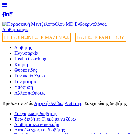
ΕΠΙΚΟΙΝΩΝΗΣΤΕ ΜΑΖΙ ΜΑΣ
ΚΛΕΙΣΤΕ ΡΑΝΤΕΒΟΥ
Διαβήτης
Παχυσαρκία
Health Coaching
Κύηση
Θυρεοειδής
Γυναικεία Υγεία
Γονιμότητα
Υπόφυση
Άλλες παθήσεις
Βρίσκεστε εδώ:
Αρχική σελίδα
Διαβήτης
Σακχαρώδης διαβήτης
Σακχαρώδης διαβήτης
Έχω διαβήτη: Τι πρέπει να ξέρω
Διαβήτης και καλοκαίρι
Αυτοέλεγχος και διαβήτης