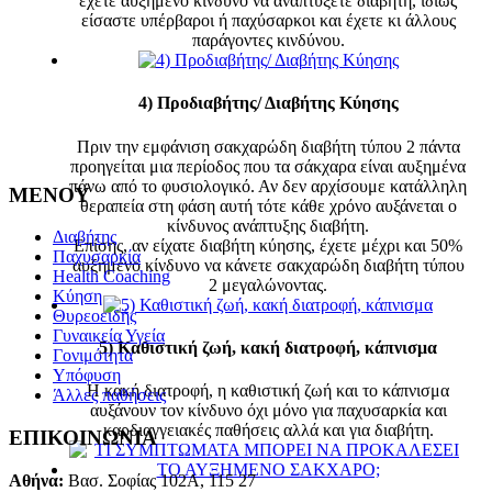
έχετε αυξημένο κίνδυνο να αναπτύξετε διαβήτη, ιδίως
είσαστε υπέρβαροι ή παχύσαρκοι και έχετε κι άλλους
παράγοντες κινδύνου.
4) Προδιαβήτης/ Διαβήτης Κύησης
Πριν την εμφάνιση σακχαρώδη διαβήτη τύπου 2 πάντα
προηγείται μια περίοδος που τα σάκχαρα είναι αυξημένα
πάνω από το φυσιολογικό. Αν δεν αρχίσουμε κατάλληλη
MENOY
θεραπεία στη φάση αυτή τότε κάθε χρόνο αυξάνεται ο
κίνδυνος ανάπτυξης διαβήτη.
Διαβήτης
Επίσης, αν είχατε διαβήτη κύησης, έχετε μέχρι και 50%
Παχυσαρκία
αυξημένο κίνδυνο να κάνετε σακχαρώδη διαβήτη τύπου
Health Coaching
2 μεγαλώνοντας.
Κύηση
Θυρεοειδής
Γυναικεία Υγεία
5) Καθιστική ζωή, κακή διατροφή, κάπνισμα
Γονιμότητα
Υπόφυση
Η κακή διατροφή, η καθιστική ζωή και το κάπνισμα
Άλλες παθήσεις
αυξάνουν τον κίνδυνο όχι μόνο για παχυσαρκία και
καρδιαγγειακές παθήσεις αλλά και για διαβήτη.
ΕΠΙΚΟΙΝΩΝΙΑ
Αθήνα:
Βασ. Σοφίας 102Α, 115 27