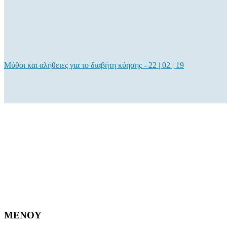
Μύθοι και αλήθειες για το διαβήτη κύησης
-
22 | 02 | 19
MENOY