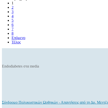
1
2
3
4
5
6
7
8
Επόμενο
Τέλος
Endodiabetes στα media
Σύνδρομο Πολυκυστικών Ωοθηκών - Απαντήσεις από τη Δρ. Μεντζ