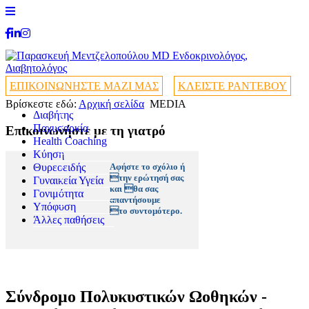
ΕΠΙΚΟΙΝΩΝΗΣΤΕ ΜΑΖΙ ΜΑΣ
ΚΛΕΙΣΤΕ ΡΑΝΤΕΒΟΥ
Βρίσκεστε εδώ:
Αρχική σελίδα
MEDIA
Διαβήτης
+
Παχυσαρκία
+
Επικοινωνήστε με τη γιατρό
Health Coaching
+
+
Κύηση
+
Θυρεοειδής
+
Αφήστε το σχόλιο ή
την ερώτησή σας
Γυναικεία Υγεία
+
και θα σας
Γονιμότητα
+
απαντήσουμε
Υπόφυση
+
το συντομότερο.
Άλλες παθήσεις
+
Σύνδρομο Πολυκυστικών Ωοθηκών -