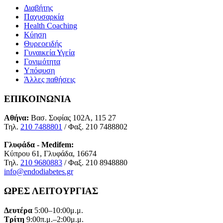
Διαβήτης
Παχυσαρκία
Health Coaching
Κύηση
Θυρεοειδής
Γυναικεία Υγεία
Γονιμότητα
Υπόφυση
Άλλες παθήσεις
ΕΠΙΚΟΙΝΩΝΙΑ
Αθήνα:
Βασ. Σοφίας 102Α, 115 27
Τηλ.
210 7488801
/ Φαξ. 210 7488802
Γλυφάδα - Medifem:
Κύπρου 61, Γλυφάδα, 16674
Τηλ.
210 9680883
/ Φαξ. 210 8948880
info@endodiabetes.gr
ΩΡΕΣ ΛΕΙΤΟΥΡΓΙΑΣ
Δευτέρα
5:00–10:00μ.μ.
Τρίτη
9:00π.μ.–2:00μ.μ.