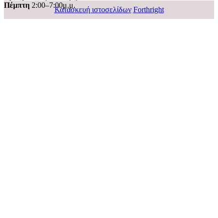
Πέμπτη
2:00–7:00μ.μ.
Κατασκευή ιστοσελίδων
Forthright