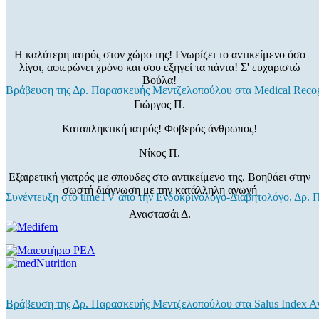
Η καλύτερη ιατρός στον χώρο της! Γνωρίζει το αντικείμενο όσο
λίγοι, αφιερώνει χρόνο και σου εξηγεί τα πάντα! Σ' ευχαριστώ
Βούλα!
Βράβευση της Δρ. Παρασκευής Μεντζελοπούλου στα Medical Recog
Γιώργος Π.
Καταπληκτική ιατρός! Φοβερός άνθρωπος!
Νίκος Π.
Εξαιρετική γιατρός με σπουδες στο αντικείμενο της. Βοηθάει στην
σωστή διάγνωση με την κατάλληλη αγωγή
Συνέντευξη στο timeTV από την Ενδοκρινολόγο-Διαβητολόγο, Δρ.
Αναστασάι Δ.
Βράβευση της Δρ. Παρασκευής Μεντζελοπούλου στα Salus Index A