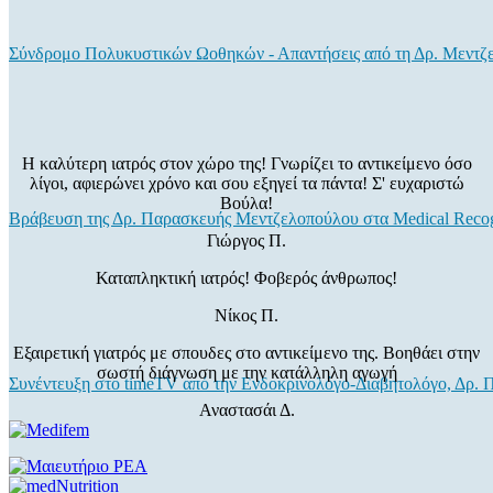
Σύνδρομο Πολυκυστικών Ωοθηκών - Απαντήσεις από τη Δρ. Μεντζ
Η καλύτερη ιατρός στον χώρο της! Γνωρίζει το αντικείμενο όσο
λίγοι, αφιερώνει χρόνο και σου εξηγεί τα πάντα! Σ' ευχαριστώ
Βούλα!
Βράβευση της Δρ. Παρασκευής Μεντζελοπούλου στα Medical Recog
Γιώργος Π.
Καταπληκτική ιατρός! Φοβερός άνθρωπος!
Νίκος Π.
Εξαιρετική γιατρός με σπουδες στο αντικείμενο της. Βοηθάει στην
σωστή διάγνωση με την κατάλληλη αγωγή
Συνέντευξη στο timeTV από την Ενδοκρινολόγο-Διαβητολόγο, Δρ.
Αναστασάι Δ.