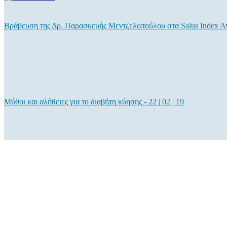
Βράβευση της Δρ. Παρασκευής Μεντζελοπούλου στα Salus Index A
Μύθοι και αλήθειες για το διαβήτη κύησης
-
22 | 02 | 19