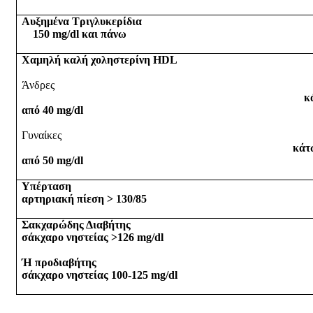
Αυξημένα Τριγλυκερίδι
150
mg
/
dl
και πάνω
Χαμηλή καλή χοληστερίνη
HDL
Άνδρες
κάτ
από 40
mg
/
dl
Γυναίκες
κάτ
από 50
mg
/
dl
Υπέρτασ
αρτηριακή πίεση > 130/85
Σακχαρώδης Διαβήτης
σάκχαρο νηστείας >126
mg
/
dl
Ή προδιαβήτης
σάκχαρο νηστείας 100-125
mg
/
dl