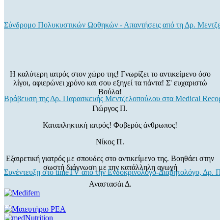
Σύνδρομο Πολυκυστικών Ωοθηκών - Απαντήσεις από τη Δρ. Μεντζ
Η καλύτερη ιατρός στον χώρο της! Γνωρίζει το αντικείμενο όσο
λίγοι, αφιερώνει χρόνο και σου εξηγεί τα πάντα! Σ' ευχαριστώ
Βούλα!
Βράβευση της Δρ. Παρασκευής Μεντζελοπούλου στα Medical Recog
Γιώργος Π.
Καταπληκτική ιατρός! Φοβερός άνθρωπος!
Νίκος Π.
Εξαιρετική γιατρός με σπουδες στο αντικείμενο της. Βοηθάει στην
σωστή διάγνωση με την κατάλληλη αγωγή
Συνέντευξη στο timeTV από την Ενδοκρινολόγο-Διαβητολόγο, Δρ.
Αναστασάι Δ.