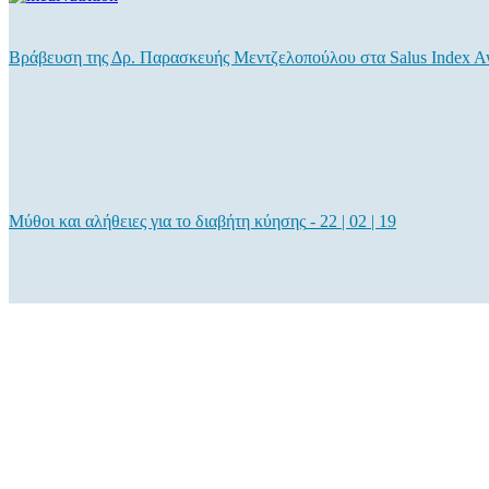
Βράβευση της Δρ. Παρασκευής Μεντζελοπούλου στα Salus Index A
Μύθοι και αλήθειες για το διαβήτη κύησης
-
22 | 02 | 19